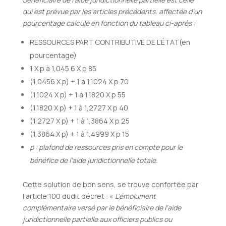
qui est prévue par les articles précédents, affectée d’un
pourcentage calculé en fonction du tableau ci-après :
RESSOURCES PART CONTRIBUTIVE DE L’ÉTAT(en
pourcentage)
1 X p à 1,045 6 X p 85
(1,0456 X p) + 1 à 1,1024 X p 70
(1,1024 X p) + 1 à 1,1820 X p 55
(1,1820 X p) + 1 à 1,2727 X p 40
(1,2727 X p) + 1 à 1,3864 X p 25
(1,3864 X p) + 1 à 1,4999 X p 15
p : plafond de ressources pris en compte pour le
bénéfice de l’aide juridictionnelle totale.
Cette solution de bon sens, se trouve confortée par
l’article 100 dudit décret : «
L’émolument
complémentaire versé par le bénéficiaire de l’aide
juridictionnelle partielle aux officiers publics ou