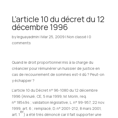
L’article 10 du décret du 12
décembre 1996
by
leguayadmin
|
Mar 25, 2009
|
Non classé
|
0
comments
Quand le droit proportionnel mis à la charge du
créancier pour rémunérer un huissier de justice en
cas de recouvrement de sommes est-il dû ? Peut-on
y échapper ?
L’article 10 du Décret n° 96-1080 du 12 décembre
1996 (Annulé, CE, 5 mai 1999, M. Morin, req.
n° 185494 ; validation législative, L. n° 99-957, 22 nov.
1999, art. 6 ; remplacé, D. n° 2001-212, 8 mars 2001,
er
art. 1
) a été très dénoncé car il fait supporter une